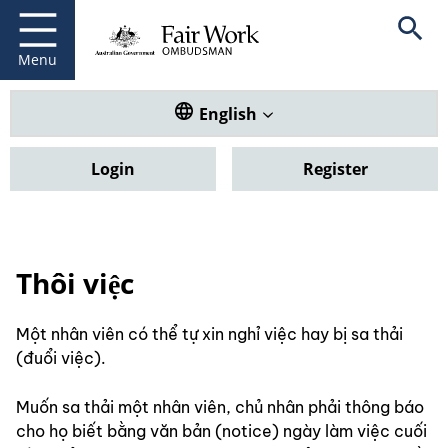
Fair Work Ombudsman
Go to home page
Skip
Open se
to
main
Menu
content
Translate this website. Default
English
Login
Register
Thôi việc
Một nhân viên có thể tự xin nghỉ việc hay bị sa thải
(đuổi việc).
Muốn sa thải một nhân viên, chủ nhân phải thông báo
cho họ biết bằng văn bản (notice) ngày làm việc cuối