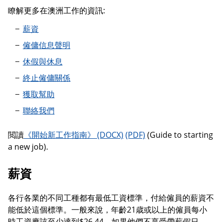
瞭解更多在澳洲工作的資訊:
薪資
僱傭信息聲明
休假與休息
終止僱傭關係
獲取幫助
聯絡我們
開始新工作指南
閲讀
《開始新工作指南》
(Guide to starting
a new job).
薪資
各行各業的不同工種都有最低工資標準，付給僱員的薪資不
能低於這個標準。一般來說，年齡21歳或以上的僱員每小
時工資應該至少達到$26.44。如果他們不享受帶薪假日，