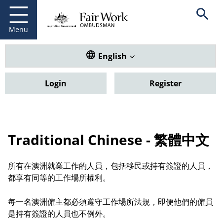
Fair Work Ombudsman
Go to home page
Skip
Open se
to
main
Menu
content
Translate this website. Default
English
Login
Register
Traditional Chinese - 繁體中文
所有在澳洲就業工作的人員，包括移民或持有簽證的人員，
都享有同等的工作場所權利。
每一名澳洲僱主都必須遵守工作場所法規，即便他們的僱員
是持有簽證的人員也不例外。