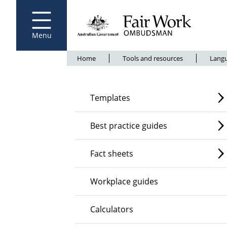
Fair Work Ombudsman
Go to home page
Skip
to
main
content
Menu
Breadcrumb
Home
Tools and resources
Langu
Templates
Best practice guides
Fact sheets
Workplace guides
Calculators