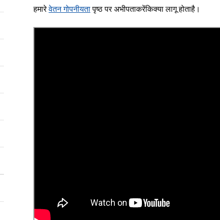
हमारे
वेतन गोपनीयता
पृष्ठ पर अभीपताकरेंकिक्या लागू होताहै।