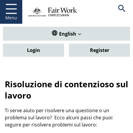
Fair Work Ombudsman
Go to home page
Skip
Open se
to
main
Menu
content
Translate this website. Default
English
Login
Register
Risoluzione di contenzioso sul
lavoro
Ti serve aiuto per risolvere una questione o un
problema sul lavoro? Ecco alcuni passi che puoi
seguire per risolvere problemi sul lavoro: